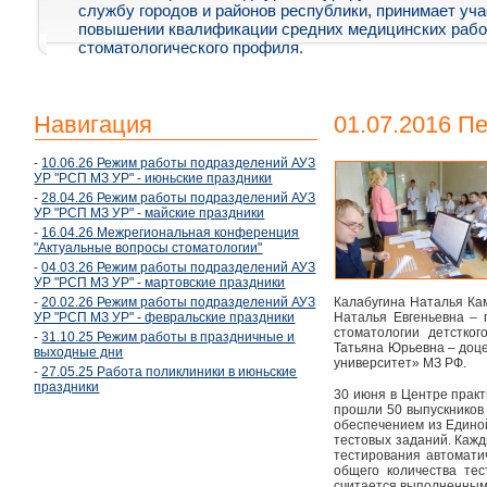
службу городов и районов республики, принимает уча
повышении квалификации средних медицинских рабо
стоматологического профиля.
Навигация
01.07.2016 П
-
10.06.26 Режим работы подразделений АУЗ
УР "РСП МЗ УР" - июньские праздники
-
28.04.26 Режим работы подразделений АУЗ
УР "РСП МЗ УР" - майские праздники
-
16.04.26 Межрегиональная конференция
"Актуальные вопросы стоматологии"
-
04.03.26 Режим работы подразделений АУЗ
УР "РСП МЗ УР" - мартовские праздники
-
20.02.26 Режим работы подразделений АУЗ
Калабугина Наталья Ка
УР "РСП МЗ УР" - февральские праздники
Наталья Евгеньевна –
стоматологии детстко
-
31.10.25 Режим работы в праздничные и
Татьяна Юрьевна – доц
выходные дни
университет» МЗ РФ.
-
27.05.25 Работа поликлиники в июньские
праздники
30 июня в Центре прак
прошли 50 выпускников 
обеспечением из Едино
тестовых заданий. Кажд
тестирования автомати
общего количества тес
считается выполненны