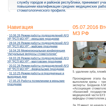
службу городов и районов республики, принимает уча
повышении квалификации средних медицинских рабо
стоматологического профиля.
Навигация
05.07.2016 В
МЗ РФ
-
10.06.26 Режим работы подразделений АУЗ
УР "РСП МЗ УР" - июньские праздники
-
28.04.26 Режим работы подразделений АУЗ
УР "РСП МЗ УР" - майские праздники
-
16.04.26 Межрегиональная конференция
"Актуальные вопросы стоматологии"
-
04.03.26 Режим работы подразделений АУЗ
УР "РСП МЗ УР" - мартовские праздники
-
20.02.26 Режим работы подразделений АУЗ
УР "РСП МЗ УР" - февральские праздники
5. удаление зуба, плом
-
31.10.25 Режим работы в праздничные и
выходные дни
Прохождение этапа был
-
27.05.25 Работа поликлиники в июньские
выполняли куклы – тре
праздники
эксперты: Богданов А.
«Ассоциация стоматоло
«Казанский государст
медицинской части БУЗ 
кафедры стоматологии 
За 20 минут до начала 