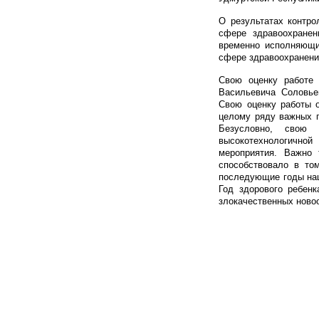
О результатах контро
сфере здравоохранен
временно исполняющи
сфере здравоохранени
Свою оценку работе 
Васильевича Соловье
Свою оценку работы о
целому ряду важных п
Безусловно, свою
высокотехнологично
мероприятия. Важно 
способствовало в то
последующие годы наш
Год здорового ребен
злокачественных ново