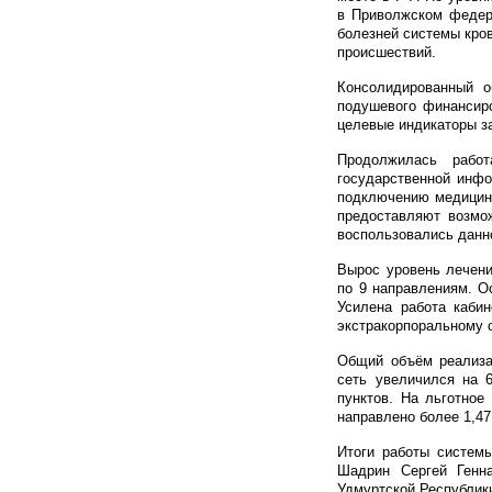
в Приволжском федера
болезней системы кро
происшествий.
Консолидированный о
подушевого финансиро
целевые индикаторы з
Продолжилась рабо
государственной инфо
подключению медицинс
предоставляют возмо
воспользовались данн
Вырос уровень лечени
по 9 направлениям. О
Усилена работа каби
экстракорпоральному 
Общий объём реализа
сеть увеличился на 6
пунктов. На льготное
направлено более 1,47
Итоги работы системы
Шадрин Сергей Генна
Удмуртской Республик