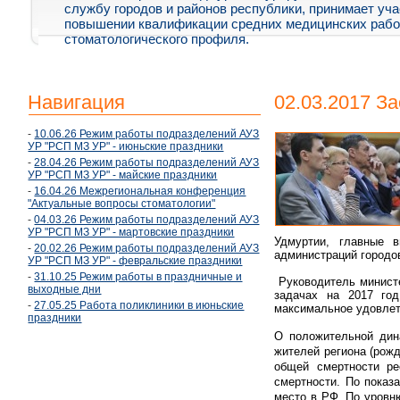
службу городов и районов республики, принимает уча
повышении квалификации средних медицинских рабо
стоматологического профиля.
Навигация
02.03.2017 З
-
10.06.26 Режим работы подразделений АУЗ
УР "РСП МЗ УР" - июньские праздники
-
28.04.26 Режим работы подразделений АУЗ
УР "РСП МЗ УР" - майские праздники
-
16.04.26 Межрегиональная конференция
"Актуальные вопросы стоматологии"
-
04.03.26 Режим работы подразделений АУЗ
УР "РСП МЗ УР" - мартовские праздники
Удмуртии, главные в
-
20.02.26 Режим работы подразделений АУЗ
администраций городо
УР "РСП МЗ УР" - февральские праздники
-
31.10.25 Режим работы в праздничные и
Руководитель министе
выходные дни
задачах на 2017 год
-
27.05.25 Работа поликлиники в июньские
максимальное удовлет
праздники
О положительной дин
жителей региона (рожд
общей смертности ре
смертности. По показ
место в РФ. По уровн