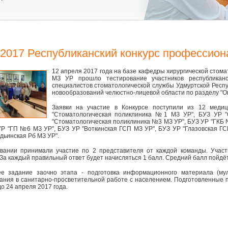
.2017 Республиканский конкурс профессион
12 апреля 2017 года на базе кафедры хирургической стом
МЗ УР прошло тестирование участников республиканс
специалистов стоматологической службы Удмуртской Респ
новообразований челюстно-лицевой области по разделу "О
Заявки на участие в Конкурсе поступили из 12 меди
"Стоматологическая поликлиника №1 МЗ УР", БУЗ УР 
"Стоматологическая поликлиника №3 МЗ УР", БУЗ УР "ГКБ 
УР "ГП №6 МЗ УР", БУЗ УР "Воткинская ГСП МЗ УР", БУЗ УР "Глазовская Г
дьинская Рб МЗ УР".
вании принимали участие по 2 представителя от каждой команды. Участ
 За каждый правильный ответ будет начисляться 1 балл. Средний балл пойдёт
е задание заочно этапа - подготовка информационного материала (му
ания в санитарно-просветительной работе с населением. Подготовленные
о 24 апреля 2017 года.