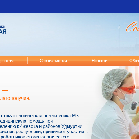
иентам
Специалистам
Новости
Обра
 –
благополучия.
 стоматологическая поликлиника МЗ
медицинскую помощь при
елению г.Ижевска и районов Удмуртии,
айонов республики, принимает участие в
работников стоматологического