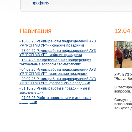
профиля.
Навигация
12.04
-
10.06.26 Режим работы подразделений АУЗ
УР "РСП МЗ УР" - июньские праздники
-
28.04.26 Режим работы подразделений АУЗ
УР "РСП МЗ УР" - майские праздники
-
16.04.26 Межрегиональная конференция
"Актуальные вопросы стоматологии"
-
04.03.26 Режим работы подразделений АУЗ
УР "РСП МЗ УР" - мартовские праздники
УР", БУЗ 
"Якшур-Бо
-
20.02.26 Режим работы подразделений АУЗ
УР "РСП МЗ УР" - февральские праздники
В тестиро
-
31.10.25 Режим работы в праздничные и
вопросов.
выходные дни
-
27.05.25 Работа поликлиники в июньские
Следующе
праздники
использов
Конкурса д