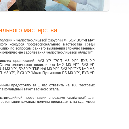
ального мастерства
атологии и челюстно-лицевой хирургии ФГБОУ ВО "ИГМА"
кого конкурса профессионального мастерства среди
ублики по вопросам раннего выявления злокачественных
нкологические заболевания челюстно-лицевой области".
цинских организаций: АУЗ УР "РСП МЗ УР", БУЗ УР
"Стоматологическая поликлиника №2 МЗ УР", БУЗ УР
№4 МЗ УР", БУЗ УР "ГКБ №6 МЗ УР", БУЗ УР "ГКБ № 9 МЗ
СП МЗ УР", БУЗ УР "Мало-Пургинская РБ МЗ УР", БУЗ УР
никам предстояло за 1 час ответить на 100 тестовых
 в командный зачёт заочного этапа.
льтимедийной презентации в режиме слайд-шой) для
 презентации команды должны представить на суд жюри