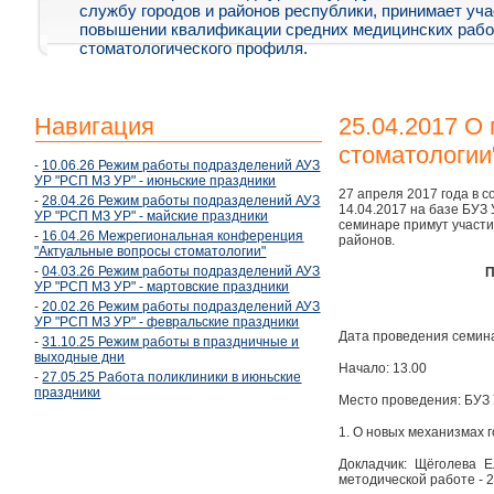
службу городов и районов республики, принимает уча
повышении квалификации средних медицинских рабо
стоматологического профиля.
Навигация
25.04.2017 О
стоматологии
-
10.06.26 Режим работы подразделений АУЗ
УР "РСП МЗ УР" - июньские праздники
27 апреля 2017 года в 
-
28.04.26 Режим работы подразделений АУЗ
14.04.2017 на базе БУЗ
УР "РСП МЗ УР" - майские праздники
семинаре примут участи
-
16.04.26 Межрегиональная конференция
районов.
"Актуальные вопросы стоматологии"
-
04.03.26 Режим работы подразделений АУЗ
УР "РСП МЗ УР" - мартовские праздники
-
20.02.26 Режим работы подразделений АУЗ
УР "РСП МЗ УР" - февральские праздники
Дата проведения семина
-
31.10.25 Режим работы в праздничные и
выходные дни
Начало: 13.00
-
27.05.25 Работа поликлиники в июньские
праздники
Место проведения: БУЗ У
1. О новых механизмах 
Докладчик: Щёголева 
методической