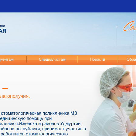
иентам
Специалистам
Новости
Обра
 –
благополучия.
 стоматологическая поликлиника МЗ
медицинскую помощь при
елению г.Ижевска и районов Удмуртии,
айонов республики, принимает участие в
работников стоматологического