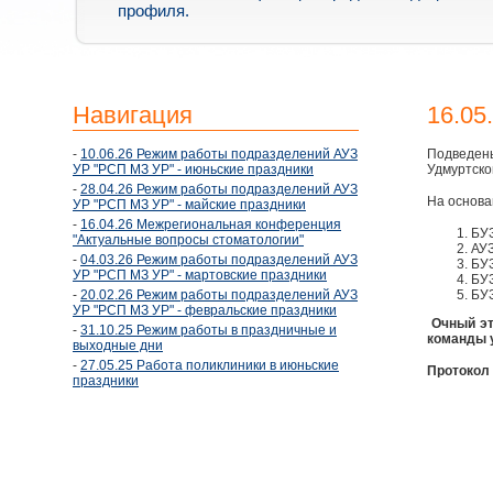
профиля.
Навигация
16.05
-
10.06.26 Режим работы подразделений АУЗ
Подведены
УР "РСП МЗ УР" - июньские праздники
Удмуртско
-
28.04.26 Режим работы подразделений АУЗ
На основа
УР "РСП МЗ УР" - майские праздники
-
16.04.26 Межрегиональная конференция
БУЗ
"Актуальные вопросы стоматологии"
АУЗ
-
04.03.26 Режим работы подразделений АУЗ
БУЗ
УР "РСП МЗ УР" - мартовские праздники
БУЗ
-
20.02.26 Режим работы подразделений АУЗ
БУЗ
УР "РСП МЗ УР" - февральские праздники
Очный эт
-
31.10.25 Режим работы в праздничные и
команды 
выходные дни
-
27.05.25 Работа поликлиники в июньские
Протокол 
праздники