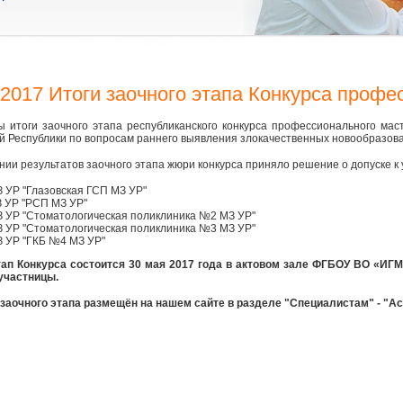
.2017 Итоги заочного этапа Конкурса профе
 итоги заочного этапа республиканского конкурса профессионального мас
й Республики по вопросам раннего выявления злокачественных новообразован
нии результатов заочного этапа жюри конкурса приняло решение о допуске к 
 УР "Глазовская ГСП МЗ УР"
 УР "РСП МЗ УР"
 УР "Стоматологическая поликлиника №2 МЗ УР"
 УР "Стоматологическая поликлиника №3 МЗ УР"
 УР "ГКБ №4 МЗ УР"
ап Конкурса состоится 30 мая 2017 года в актовом зале ФГБОУ ВО «И
участницы.
заочного этапа размещён на нашем сайте в разделе "Специалистам" - "А