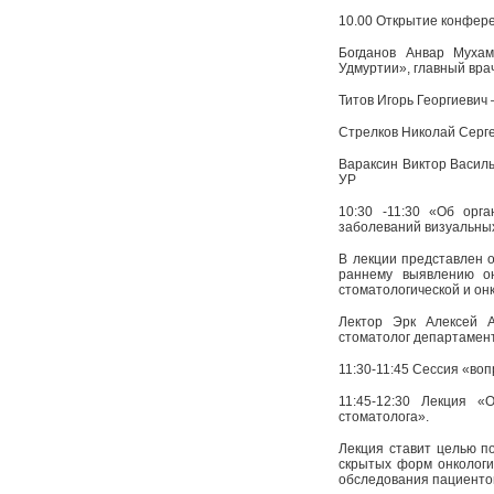
10.00 Открытие конфер
Богданов Анвар Мухам
Удмуртии», главный вра
Титов Игорь Георгиевич
Стрелков Николай Серге
Вараксин Виктор Василье
УР
10:30 -11:30 «Об орг
заболеваний визуальных
В лекции представлен 
раннему выявлению он
стоматологической и он
Лектор Эрк Алексей А
стоматолог департамент
11:30-11:45 Сессия «воп
11:45-12:30 Лекция «
стоматолога».
Лекция ставит целью п
скрытых форм онкологи
обследования пациентов