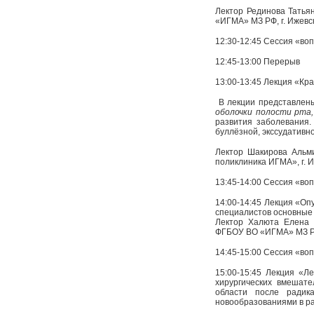
Лектор Рединова Татья
«ИГМА» МЗ РФ, г. Ижевс
12:30-12:45 Сессия «воп
12:45-13:00 Перерыв
13:00-13:45 Лекция «Кр
В лекции представле
оболочки полости рта,
развития заболевания.
буллёзной, экссудативно
Лектор Шакирова Альми
поликлиника ИГМА», г. 
13:45-14:00 Сессия «воп
14:00-14:45 Лекция «Оп
специалистов основные 
Лектор Халюта Елена Е
ФГБОУ ВО «ИГМА» МЗ РФ
14:45-15:00 Сессия «воп
15:00-15:45 Лекция «Л
хирургических вмешате
области после радик
новообразованиями в р