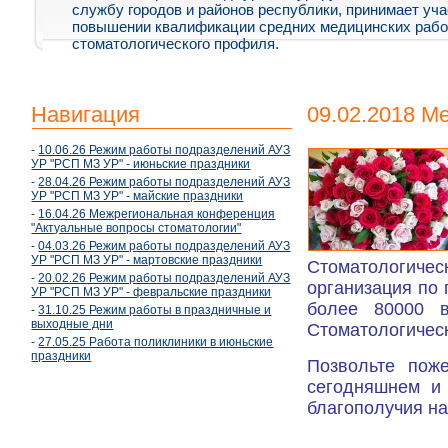
службу городов и районов республики, принимает уча
повышении квалификации средних медицинских рабо
стоматологического профиля.
Навигация
09.02.2018 М
-
10.06.26 Режим работы подразделений АУЗ
УР "РСП МЗ УР" - июньские праздники
-
28.04.26 Режим работы подразделений АУЗ
УР "РСП МЗ УР" - майские праздники
-
16.04.26 Межрегиональная конференция
"Актуальные вопросы стоматологии"
-
04.03.26 Режим работы подразделений АУЗ
УР "РСП МЗ УР" - мартовские праздники
Стоматологиче
-
20.02.26 Режим работы подразделений АУЗ
организация по
УР "РСП МЗ УР" - февральские праздники
более 80000 в
-
31.10.25 Режим работы в праздничные и
выходные дни
Стоматологическ
-
27.05.25 Работа поликлиники в июньские
праздники
Позвольте поже
сегодняшнем и 
благополучия на