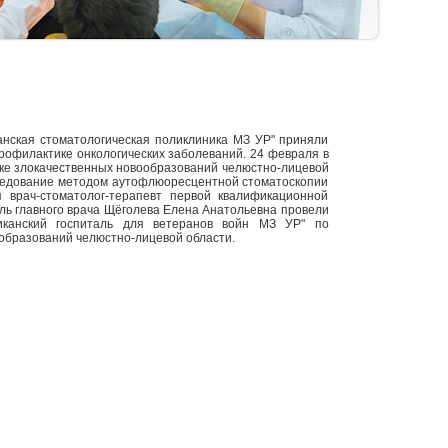
анская стоматологическая поликлиника МЗ УР" приняли
профилактике онкологических заболеваний. 24 февраля в
ке злокачественных новообразований челюстно-лицевой
следование методом аутофлюоресцентной стоматоскопии
 врач-стоматолог-терапевт первой квалификационной
ль главного врача Щёголева Елена Анатольевна провели
иканский госпиталь для ветеранов войн МЗ УР" по
образований челюстно-лицевой области.