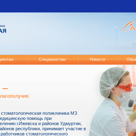
иентам
Специалистам
Новости
Обра
 –
благополучия.
 стоматологическая поликлиника МЗ
медицинскую помощь при
елению г.Ижевска и районов Удмуртии,
айонов республики, принимает участие в
работников стоматологического