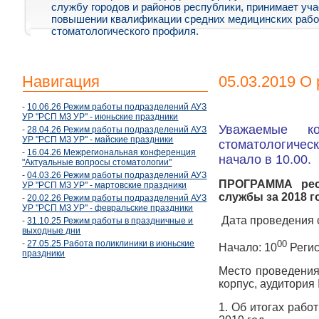
службу городов и районов республики, принимает уча
повышении квалификации средних медицинских рабо
стоматологического профиля.
Навигация
05.03.2019 О
-
10.06.26 Режим работы подразделений АУЗ
УР "РСП МЗ УР" - июньские праздники
Уважаемые ко
-
28.04.26 Режим работы подразделений АУЗ
УР "РСП МЗ УР" - майские праздники
стоматологическ
-
16.04.26 Межрегиональная конференция
начало в 10.00.
"Актуальные вопросы стоматологии"
-
04.03.26 Режим работы подразделений АУЗ
ПРОГРАММА
ре
УР "РСП МЗ УР" - мартовские праздники
службы за 2018 г
-
20.02.26 Режим работы подразделений АУЗ
УР "РСП МЗ УР" - февральские праздники
Дата проведения 
-
31.10.25 Режим работы в праздничные и
выходные дни
00
-
27.05.25 Работа поликлиники в июньские
Начало: 10
Регис
праздники
Место проведения
корпус, аудитория 
1. Об итогах рабо