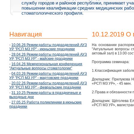
службу городов и районов республики, принимает уча
повышении квалификации средних медицинских рабо
стоматологического профиля.
Навигация
10.12.2019 О
-
10.06.26 Режим работы подразделений АУЗ
На основании распоря
УР "РСП МЗ УР" - июньские праздники
"Актуальные вопросы ст
актовый зал) в 13.00 с
-
28.04.26 Режим работы подразделений АУЗ
УР "РСП МЗ УР" - майские праздники
Программа семинара:
-
16.04.26 Межрегиональная конференция
"Актуальные вопросы стоматологии"
1.Классификация заболе
-
04.03.26 Режим работы подразделений АУЗ
УР "РСП МЗ УР" - мартовские праздники
Докладчик: Прилукова 
-
20.02.26 Режим работы подразделений АУЗ
«РСП МЗ УР», - 45 мин.
УР "РСП МЗ УР" - февральские праздники
2.Права и обязанности
-
31.10.25 Режим работы в праздничные и
выходные дни
Докладчик: Щёголева Е
-
27.05.25 Работа поликлиники в июньские
«РСП МЗ УР», магистр
праздники