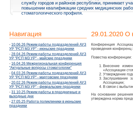
службу городов и районов республики, принимает уча
повышении квалификации средних медицинских рабо
стоматологического профиля.
Навигация
29.01.2020 О
-
10.06.26 Режим работы подразделений АУЗ
Конференция Ассоциаци
УР "РСП МЗ УР" - июньские праздники
проведения конференц з
-
28.04.26 Режим работы подразделений АУЗ
Повестка конференции:
УР "РСП МЗ УР" - майские праздники
-
16.04.26 Межрегиональная конференция
Внесение измен
"Актуальные вопросы стоматологии"
«Ассоциации сто
-
04.03.26 Режим работы подразделений АУЗ
Утверждение годо
УР "РСП МЗ УР" - мартовские праздники
Заслушивание з
-
20.02.26 Режим работы подразделений АУЗ
Ассоциации;
УР "РСП МЗ УР" - февральские праздники
В связи с выбыти
-
31.10.25 Режим работы в праздничные и
На основании решения
выходные дни
утверждена норма предс
-
27.05.25 Работа поликлиники в июньские
праздники