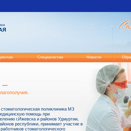
иентам
Специалистам
Новости
Обра
 –
благополучия.
 стоматологическая поликлиника МЗ
медицинскую помощь при
елению г.Ижевска и районов Удмуртии,
айонов республики, принимает участие в
работников стоматологического