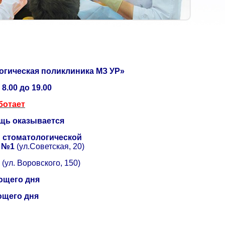
огическая поликлиника МЗ УР»
8.00 до 19.00
ботает
щь оказывается
й
стоматологической
и №1
(
ул.С
оветская, 20)
"
(ул. Воровского, 150)
ющего дня
щего дня