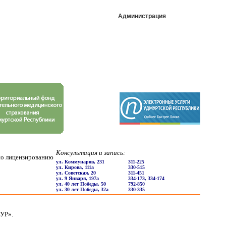
Администрация
Консультация и запись:
по лицензированию
ул. Коммунаров, 231
311-225
ул. Кирова, 111a
330-515
ул. Советская, 20
311-451
ул. 9 Января, 197a
334-173, 334-174
ул. 40 лет Победы, 50
792-850
ул. 30 лет Победы, 32а
330-335
УР».