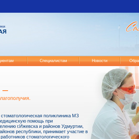
иентам
Специалистам
Новости
Обра
 –
благополучия.
 стоматологическая поликлиника МЗ
медицинскую помощь при
елению г.Ижевска и районов Удмуртии,
айонов республики, принимает участие в
работников стоматологического