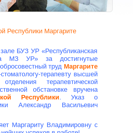
ой Республики Маргарите
 зале БУЗ УР «Республиканская
ика МЗ УР» за достигнутые
добросовестный труд
Маргарите
-стоматологу-терапевту высшей
 отделения терапевтической
твенной обстановке вручена
кой Республики
. Указ о
ики Александр Васильевич
яет Маргариту Владимировну с
ьнейших успехов в работе!