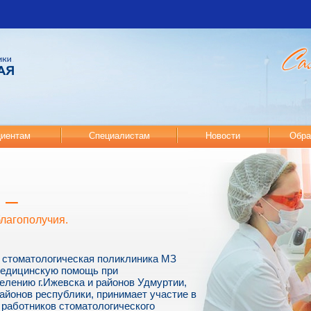
иентам
Специалистам
Новости
Обра
 –
благополучия.
 стоматологическая поликлиника МЗ
медицинскую помощь при
елению г.Ижевска и районов Удмуртии,
айонов республики, принимает участие в
работников стоматологического