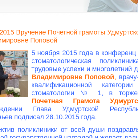
.2015 Вручение Почетной грамоты Удмуртск
имировне Поповой
5 ноября 2015 года в конференц
стоматологическая поликлин
трудовые успехи и многолетний 
Владимировне Поповой
,
врачу
квалификационной категории
стоматологии № 1, в торжес
Почетная Грамота Удмуртс
аждении Глава Удмуртской Республ
ьев подписал 28.10.2015 года.
ктив поликлиники от всей души поздравл
ой государственной наградой и желает дал