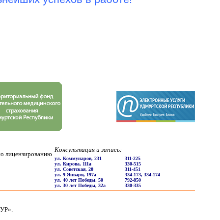
Консультация и запись:
по лицензированию
ул. Коммунаров, 231
311-225
ул. Кирова, 111a
330-515
ул. Советская, 20
311-451
ул. 9 Января, 197a
334-173, 334-174
ул. 40 лет Победы, 50
792-850
ул. 30 лет Победы, 32а
330-335
УР».