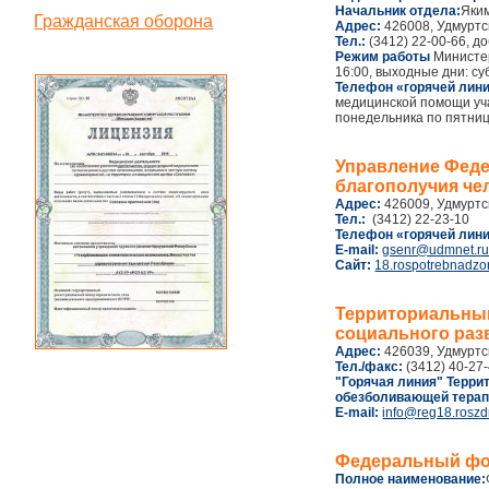
Начальник отдела:
Яки
Гражданская оборона
Адрес:
426008, Удмуртск
Тел.:
(3412) 22-00-66, до
Режим работы
Министер
16:00, выходные дни: су
Телефон «горячей лини
медицинской помощи уча
понедельника по пятницу 
Управление Феде
благополучия че
Адрес:
426009, Удмуртск
Тел.:
(3412) 22-23-10
Телефон «горячей лини
E-mail:
gsenr@udmnet.r
Сайт:
18.rospotrebnadzor
Территориальный
социального раз
Адрес:
426039, Удмуртск
Тел./факс:
(3412) 40-27
​"Горячая линия" Терр
обезболивающей тера
E-mail:
info@reg18.roszd
Федеральный фон
Полное наименование: