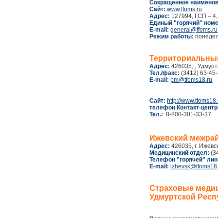
Сокращенное наименов
Сайт:
www.ffoms.ru
Адрес:
127994, ГСП – 4,
Единый "горячий" номе
E-mail:
general@ffoms.ru
Режим работы:
понедель
Территориальный
Адрес:
426035, , Удмурт
Тел./факс:
(3412) 63-45-
E-mail:
pm@tfoms18.ru
Сайт:
http://www.tfoms18.
телефон Контакт-цент
Тел.:
8-800-301-33-37
Ижевский межра
Адрес:
426035, г. Ижевск,
Медицинский отдел:
(3
Телефон "горячей" лин
E-mail:
izhevsk@tfoms18
Страховые медиц
Удмуртской Респ