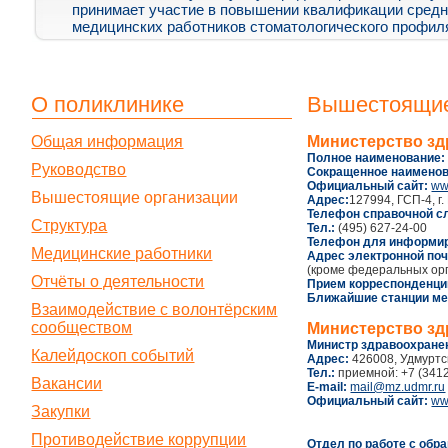
принимает участие в повышении квалификации сред
медицинских работников стоматологического профил
О поликлинике
Вышестоящие
Общая информация
Министерство зд
Полное наименование:
Руководство
Сокращенное наименов
Официальный сайт:
ww
Вышестоящие организации
Адрес:
127994, ГСП-4, г.
Телефон справочной 
Структура
Тел.:
(495) 627-24-00
Телефон для информир
Медицинские работники
Адрес электронной по
(кроме федеральных орг
Отчёты о деятельности
Прием корреспонденци
Ближайшие станции ме
Взаимодействие с волонтёрским
сообществом
Министерство зд
Министр здравоохране
Калейдоскоп событий
Адрес:
426008, Удмуртск
Тел.:
приемной: +7 (3412
Вакансии
E-mail:
mail@mz.udmr.ru
Официальный сайт:
ww
Закупки
Противодействие коррупции
Отдел по работе с обр